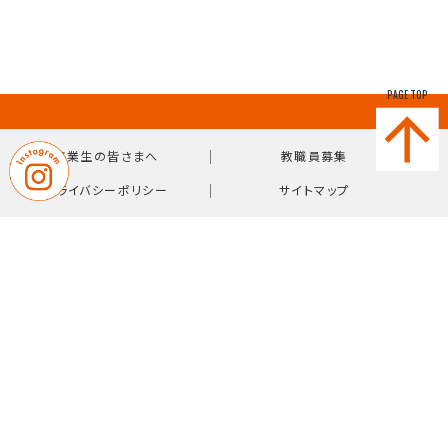
PAGE TOP
｜
｜
卒業生の皆さまへ
教職員募集
｜
プライバシーポリシー
サイトマップ
〒814-0103 福岡県福岡市城南区鳥飼7-10-38
【TEL】092-831-0981（代表）