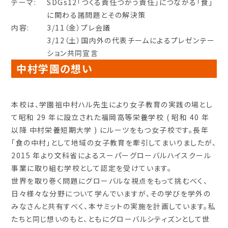
テーマ:
SDGs12「つくる責任つかう責任」につながる「食」
に関わる諸問題とその解決策
内容:
3/11（金）プレ会議
3/12（土）国内外の代表チームによるプレゼンテー
ション共同宣言
中村学園の想い
本校は、学園祖中村ハル先生により女子教育の実践の場とし
て昭和 29 年に設立された福岡高等栄養学校 ( 昭和 40 年
以降 中村栄養短期大学 ) にルーツをもつ女子校です。長年
「食の中村」として地域の女子教育を牽引してまいりましたが、
2015 年より文科省によるスーパーグローバルハイスクール
事業に取り組む学校として認定を受けています。
世界を取り巻く問題にグローバルな視点をもって挑むべく、
日々様々な分野について学んでいますが、その学びを学外の
みなさんと共有すべく、本サミットの実施を計画しています。私
たちと同じ想いのもと、ともにグローバルシティズンとして世