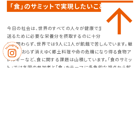
「食」のサミットで実現したいこと
今日の社会は、世界のすべての人々が健康で生産的な生活を
送るために必要な栄養分を摂取するのに十分な食糧がある
にも関わらず、世界では9人に1人が飢餓で苦しんでいます。継
承者がおらず消えゆく郷土料理や命の危機になり得る食物ア
レルギーなど、食に関する課題は山積しています。「食のサミッ
ト」では各国の参加者と「食」をテーマに多角的な視点から解
決策を見出し、若者ならではの自由な発想を国連関連機関に
提言します。
Even there is enough food for people in the
world, 1/9 of the world population are still
suffering from hunger. There are many issues
over food not only poverty or food-loss, but food
allergy, endangered traditional food and so on.