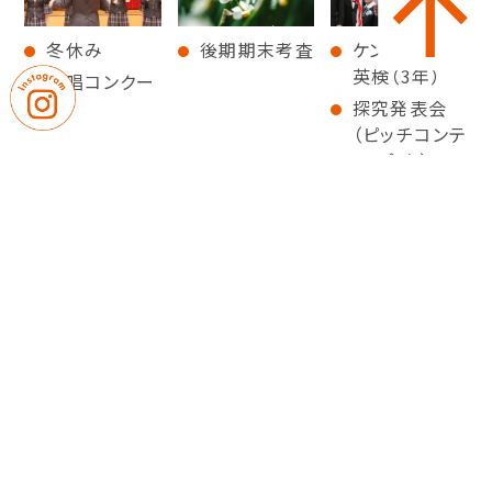
冬休み
後期期末考査
ケンブリッジ
英検（3年）
合唱コンクー
ル
探究発表会
（ピッチコンテ
スト含む）
文化祭
卒業証書授与
式
後期終業式
｜
｜
卒業生の皆さまへ
教職員募集
｜
プライバシーポリシー
サイトマップ