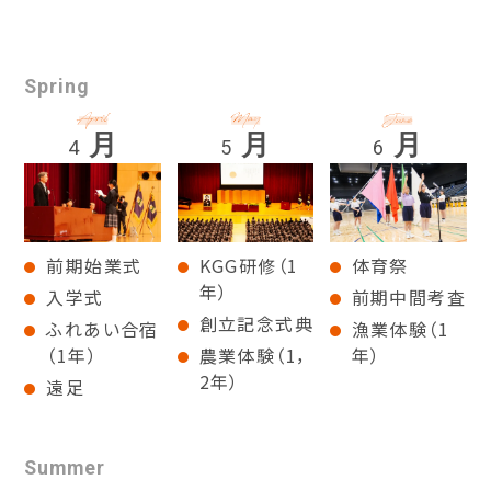
Spring
月
月
月
4
5
6
前期始業式
KGG研修（1
体育祭
年）
入学式
前期中間考査
創立記念式典
ふれあい合宿
漁業体験（1
（1年）
農業体験（1，
年）
2年）
遠足
Summer