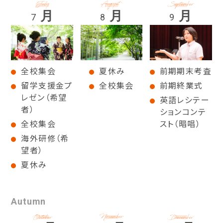
月
月
月
7
8
9
全校集会
夏休み
前期期末考査
留学支援金プ
全校集会
前期終業式
レゼン（希望
英語レシテー
者）
ションコンテ
全校集会
スト（暗唱）
海外研修（希
望者）
夏休み
Autumn