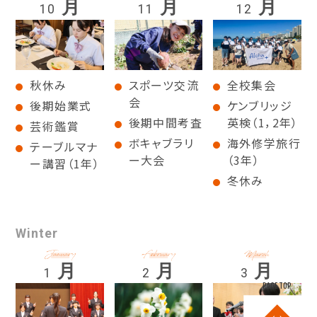
月
月
月
10
11
12
秋休み
スポーツ交流
全校集会
会
後期始業式
ケンブリッジ
後期中間考査
英検（1，2年）
芸術鑑賞
ボキャブラリ
海外修学旅行
テーブルマナ
ー大会
（3年）
ー講習（1年）
冬休み
Winter
月
月
月
1
2
3
PAGE TOP