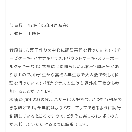
部員数 47名（R6年4⽉現在）
活動⽇ ⼟曜⽇
普段は、お菓⼦作りを中⼼に調理実習を⾏っています。（チ
ーズケーキ・バナナキャラメルパウンドケーキ・スノーボー
ルクッキーなど）本校には素晴らしい⽰範室・調理室があ
りますので、中学⽣から⾼校３年⽣まで⼤⼈数で楽しく料
理を⾏っています。特進クラスの⽣徒も課外終了後から参
加することができます。
水仙祭(⽂化祭)の⾷品バザーは⼤好評で、いつも⾏列がで
きるほどです。今年度はよりパワーアップできるように試⾏
錯誤しているところですので、どうぞお楽しみに。多くの⽅
が来校していただけるように頑張ります。