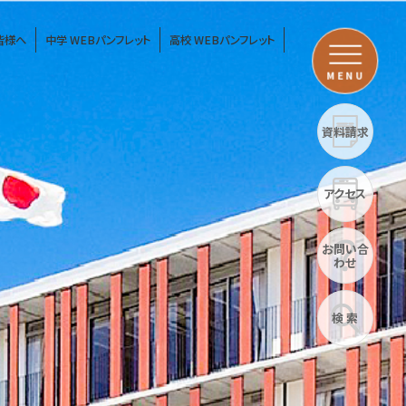
皆様へ
中学 WEBパンフレット
高校 WEBパンフレット
MENU
資料請求
アクセス
お問い合
わせ
検 索