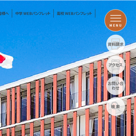
皆様へ
中学 WEBパンフレット
高校 WEBパンフレット
MENU
資料請求
アクセス
お問い合
わせ
検 索