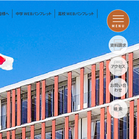
皆様へ
中学 WEBパンフレット
高校 WEBパンフレット
MENU
資料請求
アクセス
お問い合
わせ
検 索