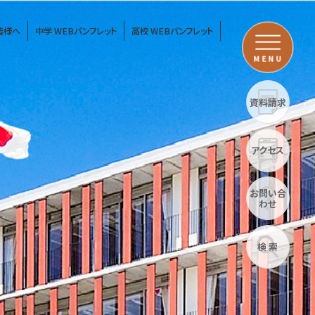
皆様へ
中学 WEBパンフレット
高校 WEBパンフレット
MENU
資料請求
アクセス
お問い合
わせ
検 索