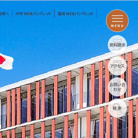
皆様へ
中学 WEBパンフレット
高校 WEBパンフレット
MENU
資料請求
アクセス
お問い合
わせ
検 索