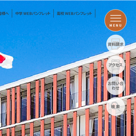
皆様へ
中学 WEBパンフレット
高校 WEBパンフレット
MENU
資料請求
アクセス
お問い合
わせ
検 索