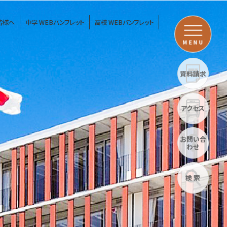
皆様へ
中学 WEBパンフレット
高校 WEBパンフレット
MENU
資料請求
アクセス
お問い合
わせ
検 索