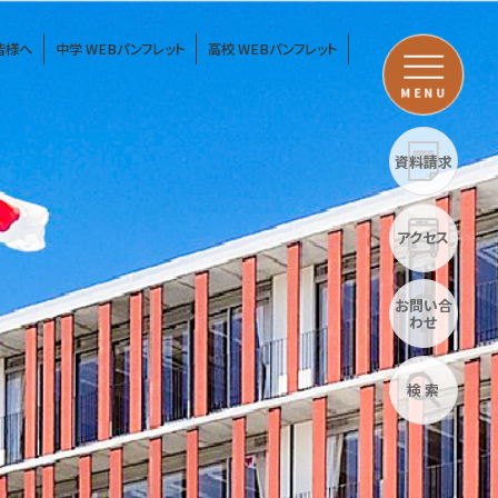
皆様へ
中学 WEBパンフレット
高校 WEBパンフレット
MENU
資料請求
アクセス
お問い合
わせ
検 索