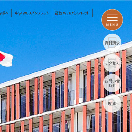
皆様へ
中学 WEBパンフレット
高校 WEBパンフレット
MENU
資料請求
アクセス
お問い合
わせ
検 索