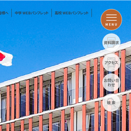
皆様へ
中学 WEBパンフレット
高校 WEBパンフレット
MENU
資料請求
アクセス
お問い合
わせ
検 索