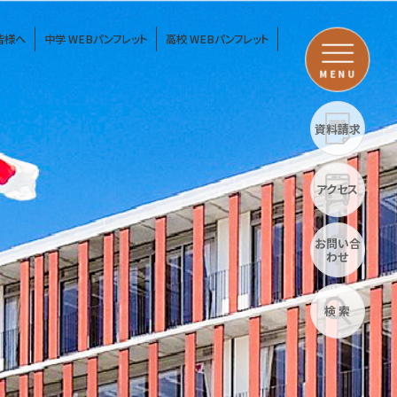
皆様へ
中学 WEBパンフレット
高校 WEBパンフレット
MENU
資料請求
アクセス
お問い合
わせ
検 索