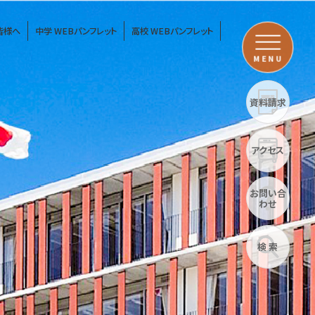
皆様へ
中学 WEBパンフレット
高校 WEBパンフレット
MENU
資料請求
アクセス
お問い合
わせ
検 索