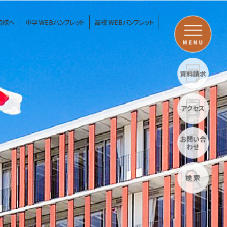
皆様へ
中学 WEBパンフレット
高校 WEBパンフレット
MENU
資料請求
アクセス
お問い合
わせ
検 索