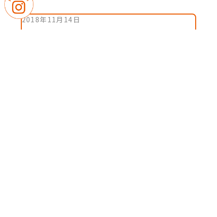
2018年11月14日
部活動戦績報告【中学卓球部】全国大会(ダブル
ス・シングルス)ベスト16
1 / 2
1
2
»
｜
｜
卒業生の皆さまへ
教職員募集
｜
プライバシーポリシー
サイトマップ