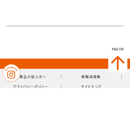
PAGE TOP
｜
｜
卒業生の皆さまへ
教職員募集
｜
プライバシーポリシー
サイトマップ
〒814-0103 福岡県福岡市城南区鳥飼7-10-38
【TEL】092-831-0981（代表）