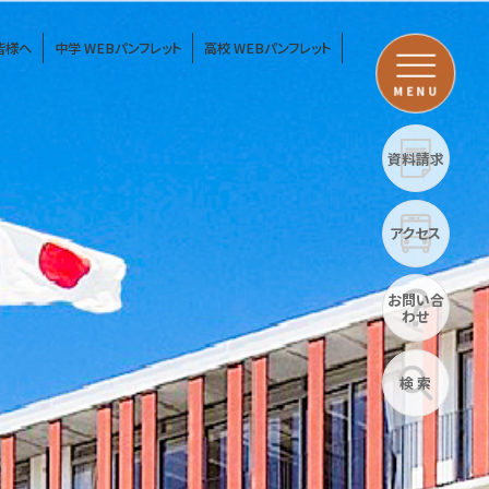
皆様へ
中学 WEBパンフレット
高校 WEBパンフレット
MENU
資料請求
アクセス
お問い合
わせ
検 索