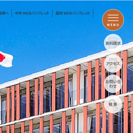
皆様へ
中学 WEBパンフレット
高校 WEBパンフレット
MENU
資料請求
アクセス
お問い合
わせ
検 索