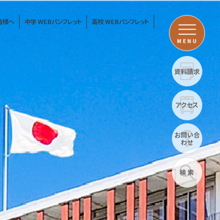
皆様へ
中学 WEBパンフレット
高校 WEBパンフレット
MENU
資料請求
アクセス
お問い合
わせ
検 索