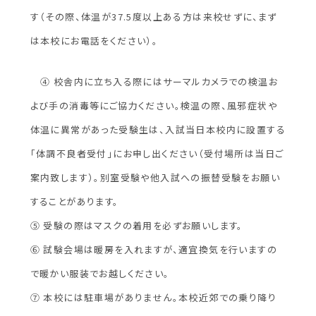
す（その際、体温が37.5度以上ある方は来校せずに、まず
は本校にお電話をください）。
④ 校舎内に立ち入る際にはサーマルカメラでの検温お
よび手の消毒等にご協力ください。検温の際、風邪症状や
体温に異常があった受験生は、入試当日本校内に設置する
「体調不良者受付」にお申し出ください（受付場所は当日ご
案内致します）。別室受験や他入試への振替受験をお願い
することがあります。
⑤ 受験の際はマスクの着用を必ずお願いします。
⑥ 試験会場は暖房を入れますが、適宜換気を行いますの
で暖かい服装でお越しください。
⑦ 本校には駐車場がありません。本校近郊での乗り降り