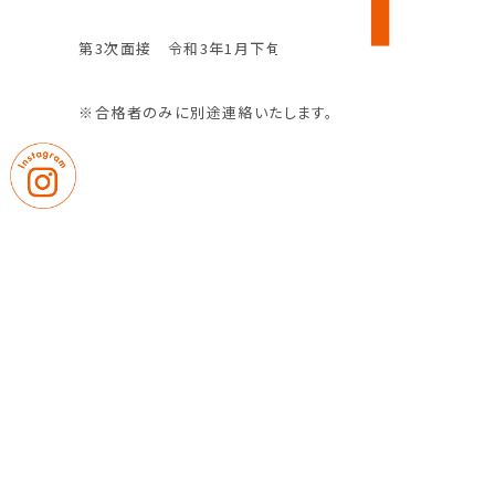
第3次面接 令和3年1月下旬から2月上旬【予定】
※
合格者のみに別途
連絡いたします。
９．試験会場
中村学園女子中学校・
高等学校
10．書類提出先及び問い合わせ先