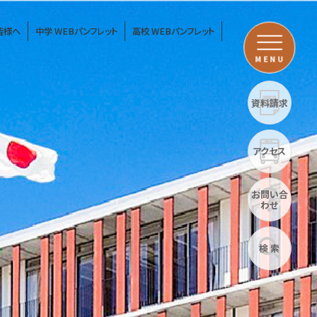
皆様へ
中学 WEBパンフレット
高校 WEBパンフレット
MENU
資料請求
アクセス
お問い合
わせ
検 索