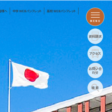
皆様へ
中学 WEBパンフレット
高校 WEBパンフレット
MENU
資料請求
アクセス
お問い合
わせ
検 索