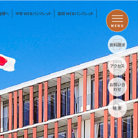
皆様へ
中学 WEBパンフレット
高校 WEBパンフレット
MENU
資料請求
アクセス
お問い合
わせ
検 索