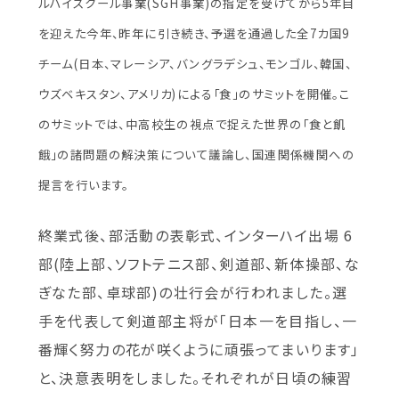
ルハイスクール事業(SGH事業)の指定を受けてから5年目
を迎えた今年、昨年に引き続き、予選を通過した全7カ国9
チーム(日本、マレーシア、バングラデシュ、モンゴル、韓国、
ウズベキスタン、アメリカ)による「食」のサミットを開催。こ
のサミットでは、中高校生の視点で捉えた世界の「食と飢
餓」の諸問題の解決策について議論し、国連関係機関への
提言を行います。
終業式後、部活動の表彰式、インターハイ出場 6
部(陸上部、ソフトテニス部、剣道部、新体操部、な
ぎなた部、卓球部)の壮行会が行われました。選
手を代表して剣道部主将が「日本一を目指し、一
番輝く努力の花が咲くように頑張ってまいります」
と、決意表明をしました。それぞれが日頃の練習