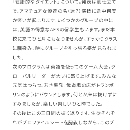
「健康的なダイエット」について。発表は劇仕立て
で、アマチュア女優達の名（迷？）演技に途中何度
か笑いが起こります。いくつかのグループの中に
は、英語の得意なAFSの留学生もいます。まだ本
校に来てひと月にもなりませんが、すっかりクラス
に馴染み、時にグループを引っ張る姿が見られま
した。
次のプログラムは英語を使ってのゲーム大会。グ
ローバルリーダーが大いに盛り上げます。みんな
元気はつらつ、若さ爆発。武道場の床がトランポ
リンのようにバウンドします。何とか床は抜けずに
すみましたが、楽しい楽しいひと時でした。
その後はこの三日間の振り返りです。生徒それぞ
れがプロファイルシートを記入しながら、このプ
PAGE TOP