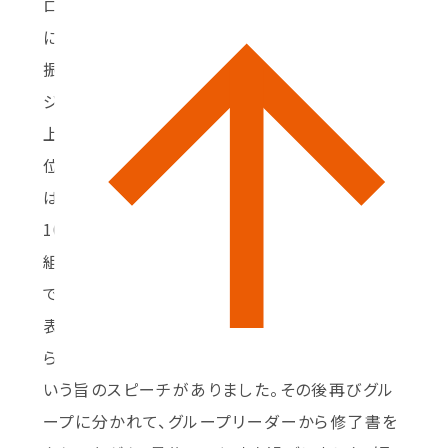
ログラムを受ける前と受けた後、自分がどのよう
に変化したか、理解を深めて行きます。
振り返りが終わると表彰式です。表彰はスカベン
ジャーハントと上位3チームとグループワークの
上位3チームの発表です。スカベンジャーハント1
位は７組Dグループ、2位は10組Cグループ、3位
は1組Aグループでした。ベストアイディア賞1位
10組Aグループ、ベストプレゼンテーション賞は5
組Dグループ、ベストリサーチ賞は１組Aグループ
でした。
表彰式の後は閉校式です。4組のクーパーさんか
ら、今回のこの経験を英語力向上に活かしたいと
いう旨のスピーチがありました。その後再びグル
ープに分かれて、グループリーダーから修了書を