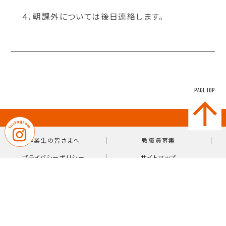
４．朝課外については後日連絡します。
PAGE TOP
｜
｜
卒業生の皆さまへ
教職員募集
｜
プライバシーポリシー
サイトマップ
〒814-0103 福岡県福岡市城南区鳥飼7-10-38