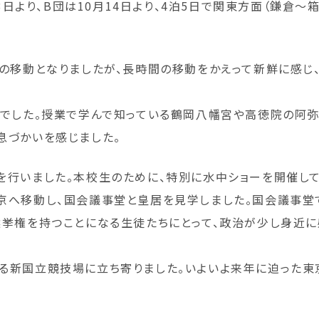
13日より、B団は10月14日より、4泊5日で関東方面（鎌倉
での移動となりましたが、長時間の移動をかえって新鮮に感じ
倉でした。授業で学んで知っている鶴岡八幡宮や高徳院の阿弥
息づかいを感じました。
を行いました。本校生のために、特別に水中ショーを開催して
京へ移動し、国会議事堂と皇居を見学しました。国会議事
選挙権を持つことになる生徒たちにとって、政治が少し身近
新国立競技場に立ち寄りました。いよいよ来年に迫った東京2