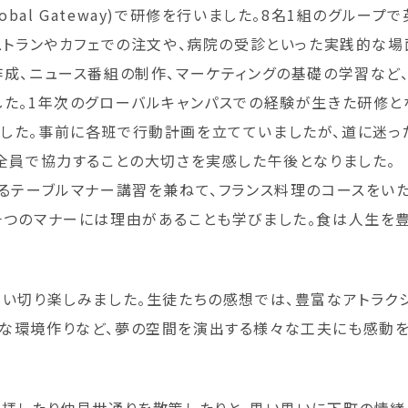
Global Gateway)で研修を行いました。8名1組のグルー
ストランやカフェでの注文や、病院の受診といった実践的な場
成、ニュース番組の制作、マーケティングの基礎の学習など
た。1年次のグローバルキャンパスでの経験が生きた研修と
した。事前に各班で行動計画を立てていましたが、道に迷っ
全員で協力することの大切さを実感した午後となりました。
るテーブルマナー講習を兼ねて、フランス料理のコースをいた
一つのマナーには理由があることも学びました。食は人生を
い切り楽しみました。生徒たちの感想では、豊富なアトラクシ
な環境作りなど、夢の空間を演出する様々な工夫にも感動を
参拝したり仲見世通りを散策したりと、思い思いに下町の情緒