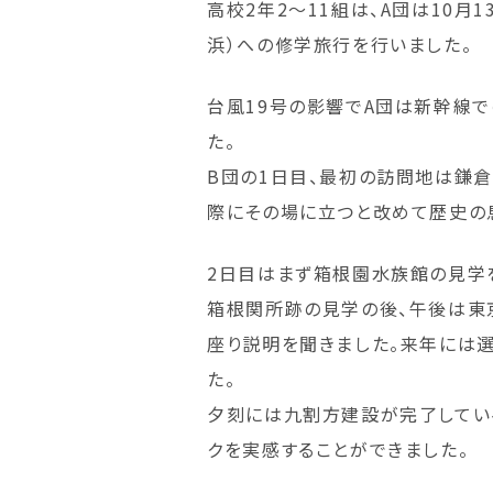
高校2年2～11組は、A団は10月
浜）への修学旅行を行いました。
台風19号の影響でA団は新幹線
た。
B団の1日目、最初の訪問地は鎌
際にその場に立つと改めて歴史の
2日目はまず箱根園水族館の見学
箱根関所跡の見学の後、午後は東
座り説明を聞きました。来年には
た。
夕刻には九割方建設が完了している
クを実感することができました。