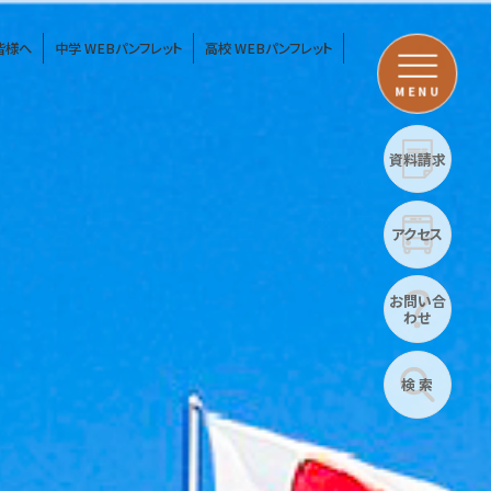
皆様へ
中学 WEBパンフレット
高校 WEBパンフレット
MENU
資料請求
アクセス
お問い合
わせ
検 索