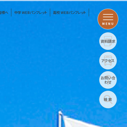
皆様へ
中学 WEBパンフレット
高校 WEBパンフレット
MENU
資料請求
アクセス
お問い合
わせ
検 索