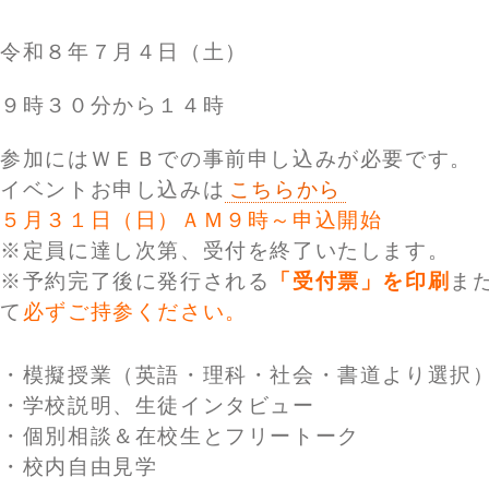
令和８年７月４日（土）
９時３０分から１４時
参加にはＷＥＢでの事前申し込みが必要です。
イベントお申し込みは
こちらから
５月３１日（日）ＡＭ９時～申込開始
※定員に達し次第、受付を終了いたします。
※予約完了後に発行される
「受付票」を印刷
ま
て
必ずご持参ください。
・模擬授業（英語・理科・社会・書道より選択
・学校説明、生徒インタビュー
・個別相談＆在校生とフリートーク
・校内自由見学