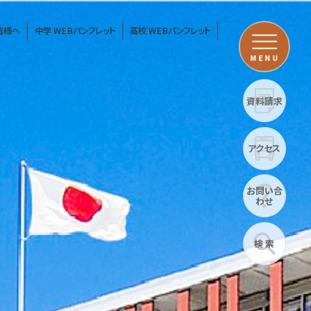
皆様へ
中学 WEBパンフレット
高校 WEBパンフレット
MENU
資料請求
アクセス
お問い合
わせ
検 索