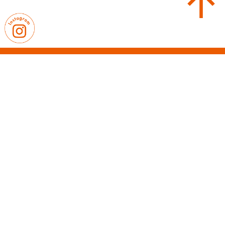
｜
｜
卒業生の皆さまへ
教職員募集
｜
プライバシーポリシー
サイトマップ
〒814-0103 福岡県福岡市城南区鳥飼7-10-38
【TEL】092-831-0981（代表）