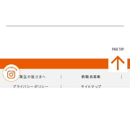
PAGE TOP
｜
｜
卒業生の皆さまへ
教職員募集
｜
プライバシーポリシー
サイトマップ
〒814-0103 福岡県福岡市城南区鳥飼7-10-38
【TEL】092-831-0981（代表）