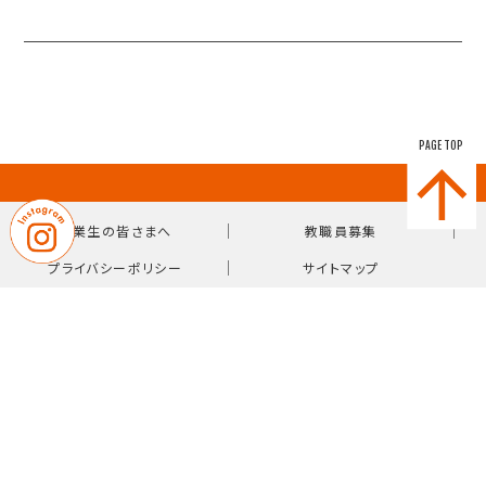
PAGE TOP
｜
｜
卒業生の皆さまへ
教職員募集
｜
プライバシーポリシー
サイトマップ
〒814-0103 福岡県福岡市城南区鳥飼7-10-38
【TEL】092-831-0981（代表）