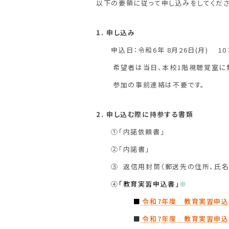
以下の要領に従って申し込みをしてくださ
1. 申し込み
申込日：令和6
年 8月26日(月) 10
希望者は当日、本校1階視聴覚室に集
参加の事前連絡は不要です。
2. 申し込む際に持参する書類
①「内諾依頼書」
②「内諾書」
③ 返信用封筒（郵送先の住所、氏名
④
「教育実習申込書」
※
■
令和7年度 教育実習申込
■
令和7年度 教育実習申込