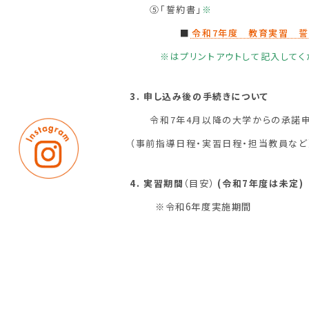
⑤「誓約書」
※
■
令和7年度 教育実習 
※
はプリントアウトして記入してく
3. 申し込み後の手続きについて
令和7年4月以降の大学からの承諾申
（事前指導日程・実習
日程・担当教員など
4. 実習期
間
（目安）
(令和7年度は未定)
※令和6年度実施期間
2週間 5月20日(月) ～ 6月1
日（土
3週間 5月20
日(月) ～ 6月7日（金
5. 注意事項