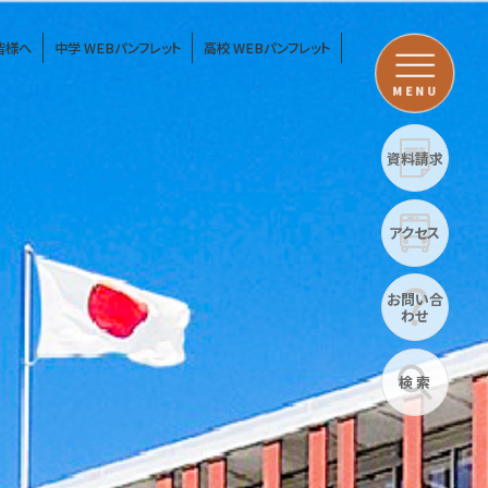
皆様へ
中学 WEBパンフレット
高校 WEBパンフレット
MENU
資料請求
アクセス
お問い合
わせ
検 索