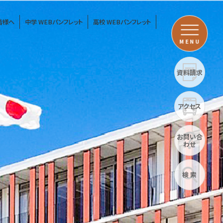
皆様へ
中学 WEBパンフレット
高校 WEBパンフレット
MENU
資料請求
アクセス
お問い合
わせ
検 索