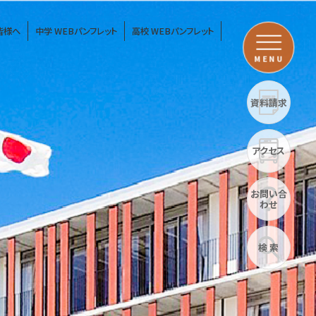
皆様へ
中学 WEBパンフレット
高校 WEBパンフレット
MENU
資料請求
アクセス
お問い合
わせ
検 索