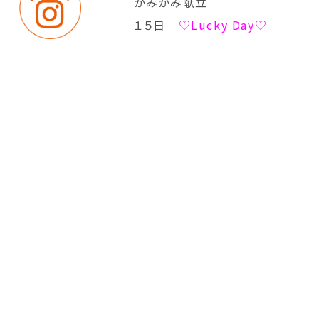
かみかみ献立
１５日
♡Lucky Day♡
｜
｜
卒業生の皆さまへ
教職員募集
プライバシ