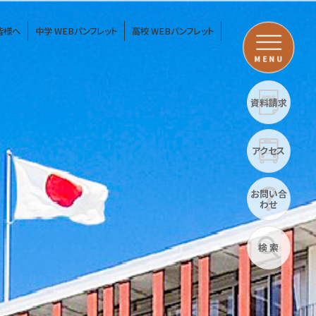
皆様へ
中学 WEBパンフレット
高校 WEBパンフレット
MENU
資料請求
アクセス
お問い合
わせ
検 索