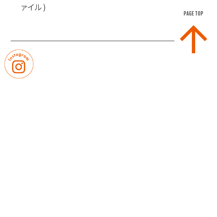
ァイル)
PAGE TOP
｜
｜
卒業生の皆さまへ
教職員募集
｜
プライバシーポリシー
サイトマップ
〒814-0103 福岡県福岡市城南区鳥飼7-10-38
【TEL】092-831-0981（代表）