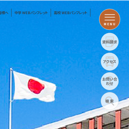
皆様へ
中学 WEBパンフレット
高校 WEBパンフレット
MENU
資料請求
アクセス
お問い合
わせ
検 索