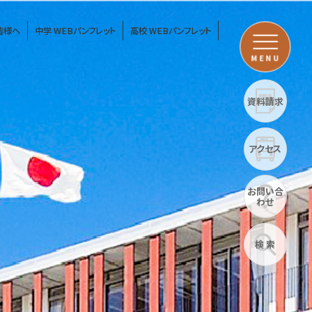
皆様へ
中学 WEBパンフレット
高校 WEBパンフレット
MENU
資料請求
アクセス
お問い合
わせ
検 索