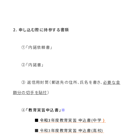
2. 申し込む際に持参する書類
①「内諾依頼書」
②「内諾書」
③ 返信用封筒（郵送先の住所、氏名を書き、
必要な金
額分の切手を貼付
）
④
「教育実習申込書」
※
■
令和3
年度教育実習 申込書(中学
)
■
令和3
年度教育実習 申込書(高校
)