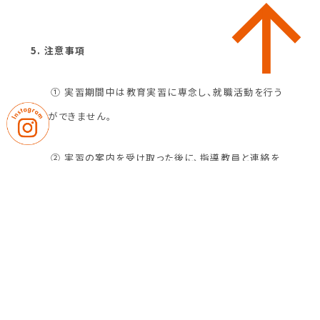
5. 注意事項
① 実習期間中は教育実習に専念し、就職活動を行う
ことができません。
② 実習の案内を受け取った後に、指導教員と連絡を
取ってください。
③ 申し込み日や事前オリエンテーションに部活動の
公式戦などで参加できない場合は、
事前連絡をした
上で、大学から公文書を発行してもらい、令
和2年8月4日（火）