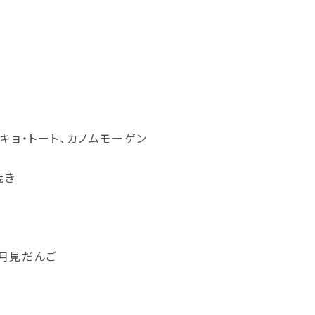
キョ・トート、カノムモーゲン
焼き
月見だんご