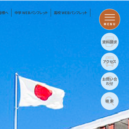
皆様へ
中学 WEBパンフレット
高校 WEBパンフレット
MENU
資料請求
アクセス
お問い合
わせ
検 索