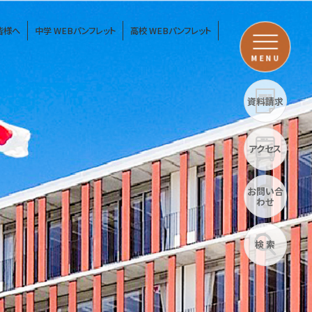
皆様へ
中学 WEBパンフレット
高校 WEBパンフレット
MENU
資料請求
アクセス
お問い合
わせ
検 索