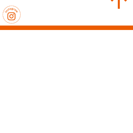
｜
｜
卒業生の皆さまへ
教職員募集
｜
プライバシーポリシー
サイトマップ
〒814-0103 福岡県福岡市城南区鳥飼7-10-38
【TEL】092-831-0981（代表）