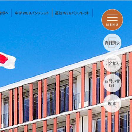
皆様へ
中学 WEBパンフレット
高校 WEBパンフレット
MENU
資料請求
アクセス
お問い合
わせ
検 索