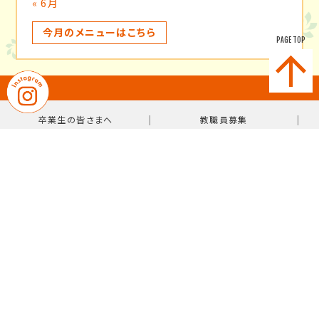
« 6月
今月のメニューはこちら
PAGE TOP
｜
｜
卒業生の皆さまへ
教職員募集
｜
プライバシーポリシー
サイトマップ
〒814-0103 福岡県福岡市城南区鳥飼7-10-38
【TEL】092-831-0981（代表）